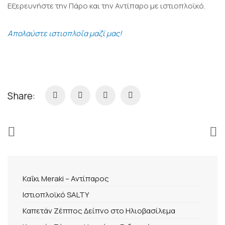
Εξερευνήστε την Πάρο και την Αντίπαρο με ιστιοπλοϊκό.
Απολαύστε ιστιοπλοΐα μαζί μας!
Share:
Καΐκι Meraki – Αντίπαρος
ΔΙΕΎΘΥΝΣΗ
Ιστιοπλοϊκό SALTY
Παροικιά – Λιμάνι
Ελλάδα – Τ.Κ.: 84400
Καπετάν Ζέππος Δείπνο στο Ηλιοβασίλεμα
Σημείωση: Απέναντι από το σταθμό λεοφωρείων