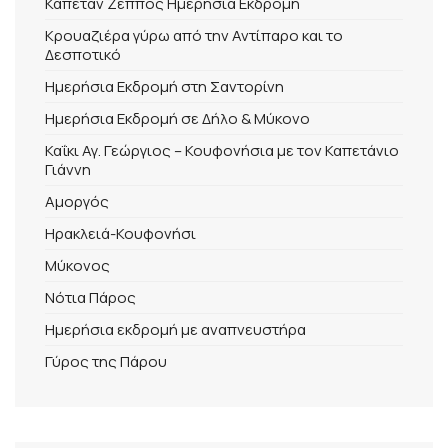
Καπετάν Ζέππος Ημερήσια Εκδρομή
Κρουαζιέρα γύρω από την Αντίπαρο και το
ΤΗΛ. / EMAIL
Δεσποτικό
Τηλ.: +30 22840 24245
Ημερήσια Εκδρομή στη Σαντορίνη
Mail: info@traveltoparos.gr
Ημερήσια Εκδρομή σε Δήλο & Μύκονο
Καΐκι Αγ. Γεώργιος – Κουφονήσια με τον Καπετάνιο
Γιάννη
ONLINE ΠΛΗΡΩΜΈΣ
Αμοργός
ΣΧΕΤΙΚΆ ΜΕ ΕΜΆΣ
Ηρακλειά-Κουφονήσι
ΕΝΟΙΚΊΑΣΗ ΑΥΤΟΚΙΝΉΤΟΥ
ΕΙΣΙΤΉΡΙΑ
Μύκονος
ΕΚΔΡΟΜΈΣ
Νότια Πάρος
ΕΠΙΚΟΙΝΩΝΊΑ
Ημερήσια εκδρομή με αναπνευστήρα
ΌΡΟΙ & ΠΡΟΫΠΟΘΈΣΕΙΣ
Γύρος της Πάρου
ΠΟΛΙΤΙΚΉ ΑΚΎΡΩΣΗΣ/ΕΠΙΣΤΡΟΦΏΝ & ΥΠΑΝΑΧΏΡΗΣΗΣ