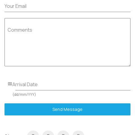
Your Email
Comments
Arrival Date
(dd/mm/YYY)
Send Message