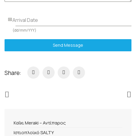
Arrival Date
(dd/mm/YYY)
Send Message
Share:
Καΐκι Meraki – Αντίπαρος
Ιστιοπλοϊκό SALTY